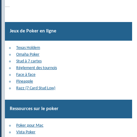
Jeux de Poker en ligne
Texas Holdem
Omaha Poker
Stud à 7 cartes
Réglement des tournois
Face à face
Pineapple
Razz (7 Card Stud Low)
Ressources sur le poker
Poker pour Mac
Vista Poker