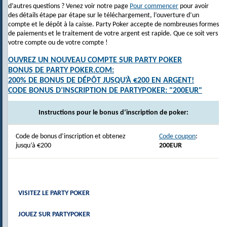
d’autres questions ? Venez voir notre page
Pour commencer
pour avoir
des détails étape par étape sur le téléchargement, l’ouverture d’un
compte et le dépôt à la caisse. Party Poker accepte de nombreuses formes
de paiements et le traitement de votre argent est rapide. Que ce soit vers
votre compte ou de votre compte !
OUVREZ UN NOUVEAU COMPTE SUR PARTY POKER
BONUS DE PARTY POKER.COM:
200% DE BONUS DE DÉPÔT JUSQU’À €200 EN ARGENT!
CODE BONUS D’INSCRIPTION DE PARTYPOKER:
"200EUR"
Instructions pour le bonus d’inscription de poker:
Code de bonus d’inscription et obtenez
Code coupon
:
jusqu’à €200
200EUR
VISITEZ LE PARTY POKER
JOUEZ SUR PARTYPOKER