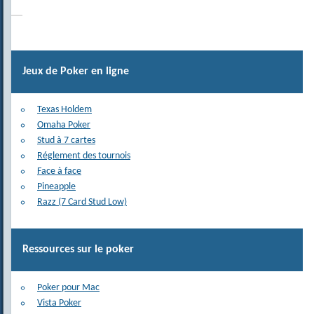
Jeux de Poker en ligne
Texas Holdem
Omaha Poker
Stud à 7 cartes
Réglement des tournois
Face à face
Pineapple
Razz (7 Card Stud Low)
Ressources sur le poker
Poker pour Mac
Vista Poker