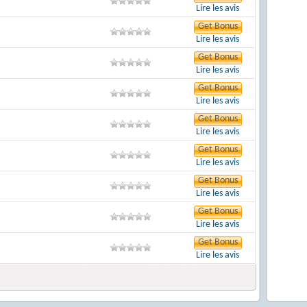
Lire les avis
Get Bonus
Lire les avis
Get Bonus
Lire les avis
Get Bonus
Lire les avis
Get Bonus
Lire les avis
Get Bonus
Lire les avis
Get Bonus
Lire les avis
Get Bonus
Lire les avis
Get Bonus
Lire les avis