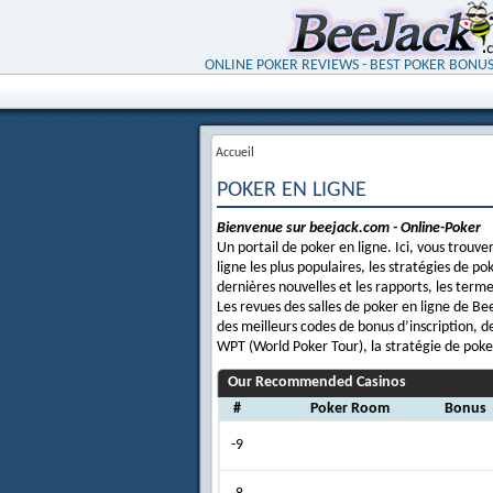
ONLINE POKER REVIEWS - BEST POKER BONU
Accueil
POKER EN LIGNE
Bienvenue sur beejack.com - Online-Poker
Un portail de poker en ligne. Ici, vous trouve
ligne les plus populaires, les stratégies de po
dernières nouvelles et les rapports, les terme
Les revues des salles de poker en ligne de Bee
des meilleurs codes de bonus d’inscription, 
WPT (World Poker Tour), la stratégie de poker 
Our Recommended Casinos
#
Poker Room
Bonus
-9